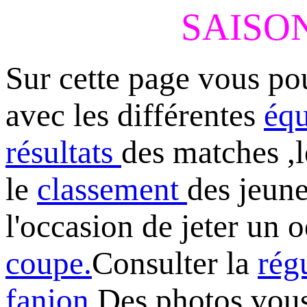
SAISON
Sur cette page vous po
avec les différentes
éq
résultats
des matches ,
le
classement
des jeune
l'occasion de jeter un o
coupe
.
Consulter la
rég
fanion
.
Des photos vous