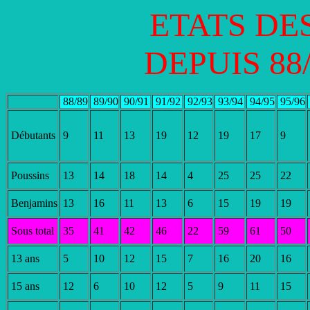
ETATS DE
DEPUIS 88
88/89
89/90
90/91
91/92
92/93
93/94
94/95
95/96
Débutants
9
11
13
19
12
19
17
9
Poussins
13
14
18
14
4
25
25
22
Benjamins
13
16
11
13
6
15
19
19
Sous total
35
41
42
46
22
59
61
50
13 ans
5
10
12
15
7
16
20
16
15 ans
12
6
10
12
5
9
11
15