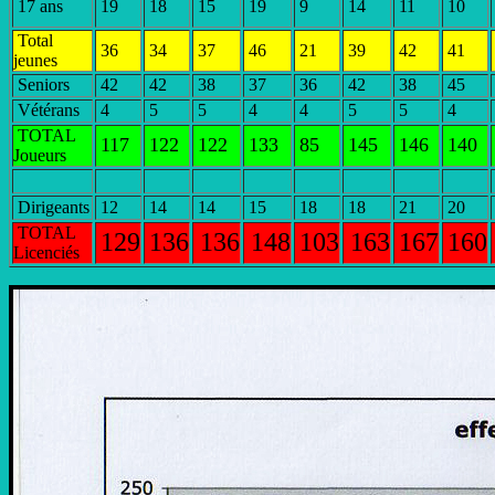
17 ans
19
18
15
19
9
14
11
10
Total
36
34
37
46
21
39
42
41
jeunes
Seniors
42
42
38
37
36
42
38
45
Vétérans
4
5
5
4
4
5
5
4
TOTAL
117
122
122
133
85
145
146
140
Joueurs
Dirigeants
12
14
14
15
18
18
21
20
TOTAL
129
136
136
148
103
163
167
160
Licenciés