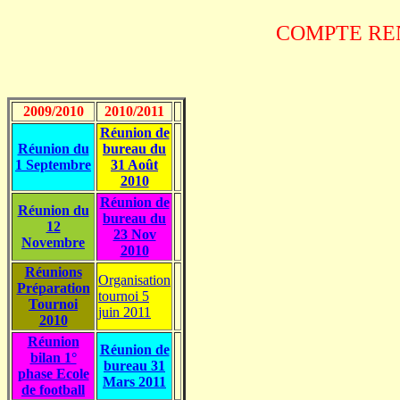
COMPTE RE
2009/2010
2010/2011
Réunion de
Réunion du
bureau du
1 Septembre
31 Août
2010
Réunion de
Réunion du
bureau du
12
23 Nov
Novembre
2010
Réunions
Organisation
Préparation
tournoi 5
Tournoi
juin 2011
2010
Réunion
Réunion de
bilan 1°
bureau 31
phase Ecole
Mars 2011
de football