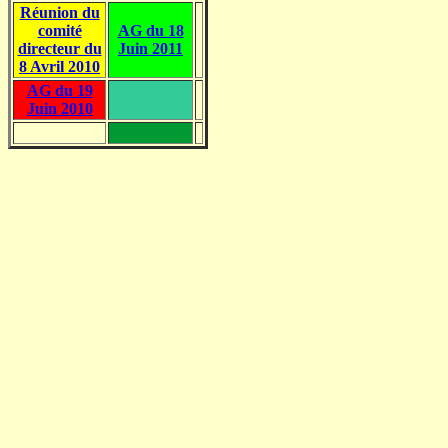
Réunion du
comité
AG du 18
directeur du
Juin 2011
8 Avril 2010
AG du 19
Juin 2010