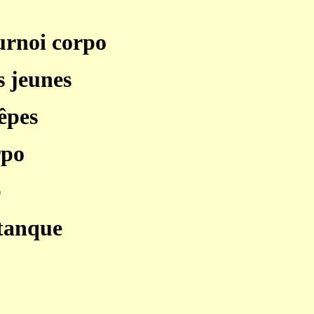
urnoi corpo
s jeunes
êpes
rpo
b
tanque