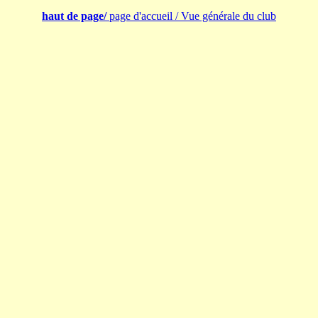
haut de page/
page d'accueil
/
Vue générale du club