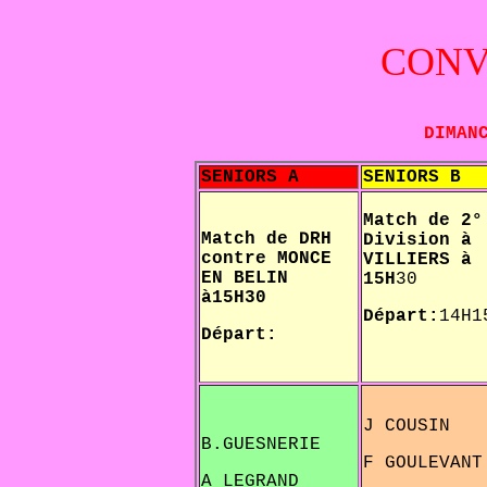
CONV
DIMAN
SENIORS A
SENIORS B
Match de 2°
Match de DRH
Division à
contre MONCE
VILLIERS à
EN BELIN
15H
30
à
15H30
Départ:
14H1
Départ:
J COUSIN
B.GUESNERIE
F GOULEVANT
A LEGRAND