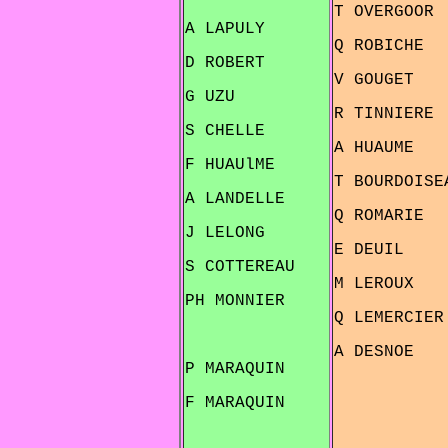
T OVERGOOR
A LAPULY
Q ROBICHE
D ROBERT
V GOUGET
G UZU
R TINNIERE
S CHELLE
A HUAUME
F HUAUlME
T BOURDOISE
A LANDELLE
Q ROMARIE
J LELONG
E DEUIL
S COTTEREAU
M LEROUX
PH MONNIER
Q LEMERCIER
A DESNOE
P MARAQUIN
F MARAQUIN