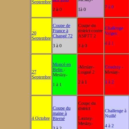
Septembre
7 à 0
2 à 0
1à 0
Coupe de
Coupe du
Challenge
France à
district contre
20
Vaiges
Changé 72
ASPTT 2
Septembre
4 à 1
3 à 0
3 à 0
Moncé en
-Meslay-
Coudray
-
Belin
-
27
Loigné 2
Meslay-
Meslay-
Septembre
2 à 1
1 à 2
1 à 1
Coupe du
Coupe du
district
Challenge à
maine à
Nuillé
4 Octobre
Launay-
Bierné
Meslay-
4 à 2
3 à 2