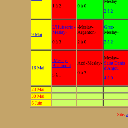
Meslay-
1 à 2
0 à 0
2 à 2
L'Huisserie -
-Meslay-
Grez
-
Meslay-
Argenton-
Meslay-
9 Mai
0 à 3
2 à 0
2 à 2
Meslay-
-Meslay-
Azé -Meslay-
Saint Denis
Beaumont
16 Mai
d'Anjou
0 à 3
5 à 1
4 à 0
23 Mai
30 Mai
6 Juin
Site:
a