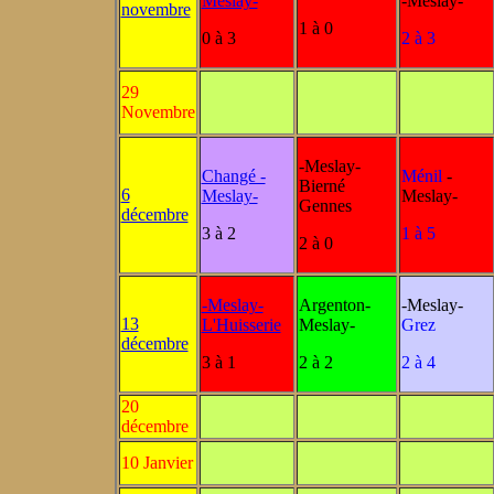
Meslay-
-Meslay-
novembre
1 à 0
0 à 3
2 à 3
29
Novembre
-Meslay-
Changé -
Ménil
-
Bierné
6
Meslay-
Meslay-
Gennes
décembre
3 à 2
1 à 5
2 à 0
-Meslay-
Argenton-
-Meslay-
13
L'Huisserie
Meslay-
Grez
décembre
3 à 1
2 à 2
2 à 4
20
décembre
10 Janvier