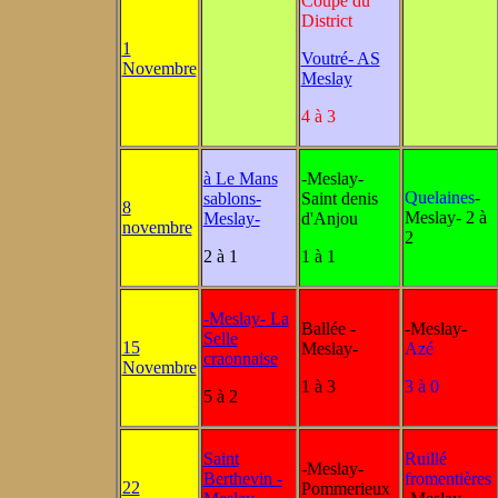
Coupe du
District
1
Voutré- AS
Novembre
Meslay
4 à 3
à Le Mans
-Meslay-
Quelaines
-
sablons-
Saint denis
8
Meslay- 2 à
Meslay-
d'Anjou
novembre
2
2 à 1
1 à 1
-Meslay- La
Ballée -
-Meslay-
Selle
15
Meslay-
Azé
craonnaise
Novembre
1 à 3
3 à 0
5 à 2
Saint
Ruillé
-Meslay-
Berthevin -
fromentières
22
Pommerieux