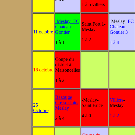
1 à 5 villiers
-Meslay- FC
-Meslay-
FC
Saint Fort 1-
Chateau
Chateau
Meslay-
11 octobre
Gontier
Gontier 3
1 à 2
1 à 1
1 à 4
Coupe du
district à
18 octobre
Maisoncelles
1 à 2
Bazouge
-Meslay-
Villiers
-
Cré sur loir-
25
Saint Brice
Meslay-
Meslay
Octobre
4 à 0
1 à 2
2 à 4