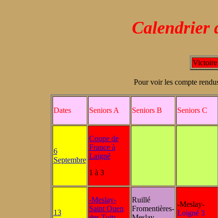
Calendrier 
Victoire
Pour voir les compte rendus
Dates
Seniors A
Seniors B
Seniors C
Coupe de
France à
6
Laigné
Septembre
1 à 3
-Meslay-
Ruillé
-Meslay-
Saint Ouen
Fromentières-
13
Loigné 3
des Toits
Meslay-