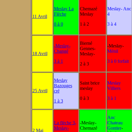
Meslay La
Chemazé
Meslay- Anc
Flèche
Meslay
4
11 Avril
0 à 0
1 à 2
3 à 4
Bierné
-Meslay-
-Meslay-
Gennes-
Changé
Ménil
18 Avril
Meslay-
3 à 1
3 à 0 forfait
2 à 3
Meslay
Saint brice
Meslay
Bazouges
meslay
Villiers
25 Avril
cré
0 à 3
3 à 1
1 à 3
Anc
La flèche 3-
-Meslay-
Chateau
Meslay-
Chemazé
Gontier
-
2 Mai