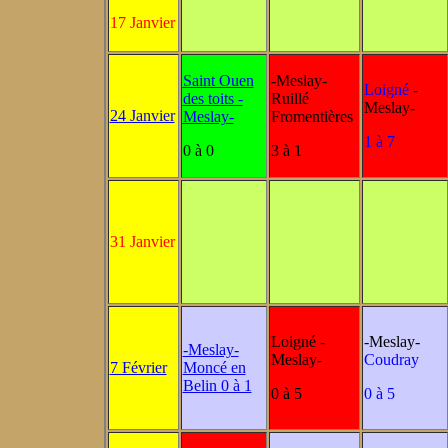
17 Janvier
Saint Ouen
-Meslay-
Loigné
-
des toits -
Ruillé
Meslay-
24 Janvier
Meslay-
Fromentières
1 à 7
0 à 0
3 à 1
31 Janvier
Loigné -
-Meslay-
-Meslay-
Meslay-
Coudray
7 Février
Moncé en
Belin 0 à 1
0 à 5
0 à 5