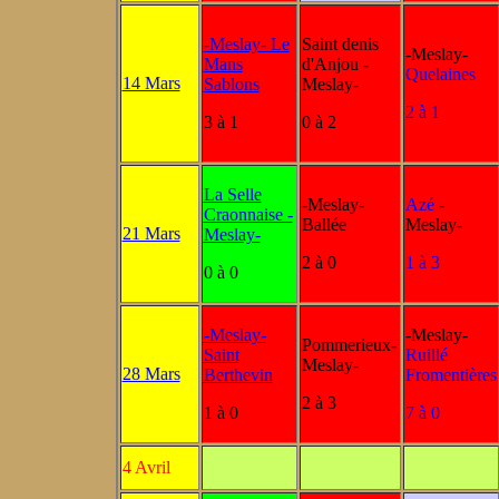
-Meslay- Le
Saint denis
-Meslay-
Mans
d'Anjou -
Quelaines
14 Mars
Sablons
Meslay-
2 à 1
3 à 1
0 à 2
La Selle
-Meslay-
Azé
-
Craonnaise -
Ballée
Meslay-
21 Mars
Meslay-
2 à 0
1 à 3
0 à 0
-Meslay-
-Meslay-
Pommerieux-
Saint
Ruillé
Meslay-
28 Mars
Berthevin
Fromentières
2 à 3
1 à 0
7 à 0
4 Avril