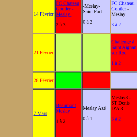
FC Chateau
FC Chateau
-Meslay-
Gontier -
Gontier
-
Saint Fort
14 Février
Meslay-
Meslay-
0 à 2
2 à 3
3 à 2
Challenge à
Saint Aignan
21 Février
sur Roe
1 à 2
28 Février
Meslay3 -
ST Denis
Beaumont
Meslay Azé
D'A 3
Meslay
7 Mars
0 à 1
3 à 2
1 à 2